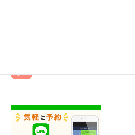
メールアド
レス (必須)
電話番号 (必
須)
お問い合わ
せ内容(必須)